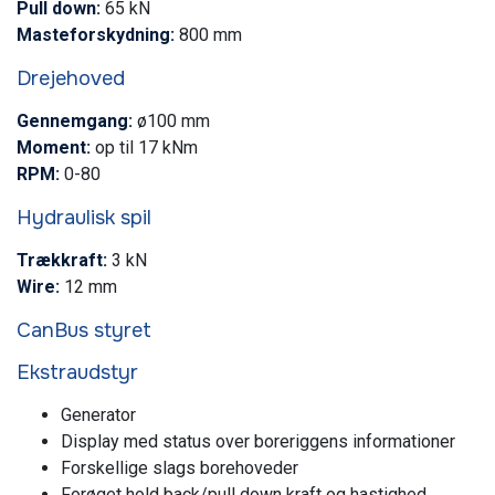
​Pull down:
65 kN
Masteforskydning:
800 mm
Drejehoved
Genn​emgang:
ø100 mm
Moment:
op til 17 kNm
RPM:
0-80
​Hydraulisk spil
Trækkraft:
3 kN
Wire:
12 mm
CanBus styret
Ekstraudstyr​​
Generator
Display med status over boreriggens informationer
Forskellige slags borehoveder
Forøget hold back/pull down kraft og hastighed