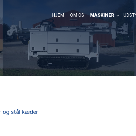
HJEM
OM OS
MASKINER
UDST
r og stål kæder