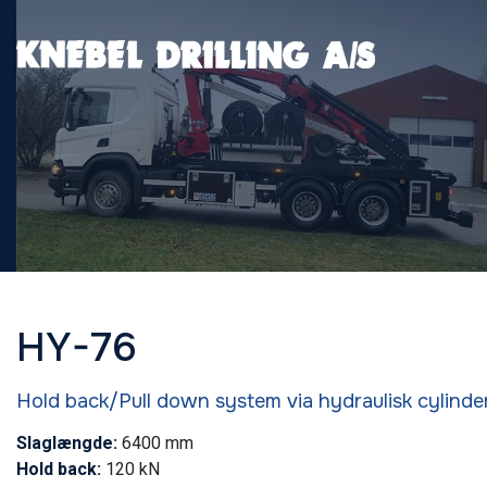
Gå
til
hovedindhold
HY-76
Hold back/Pull down system via hydraulisk cylinde
Slaglængde:
6400 mm
Hold back:
120 kN