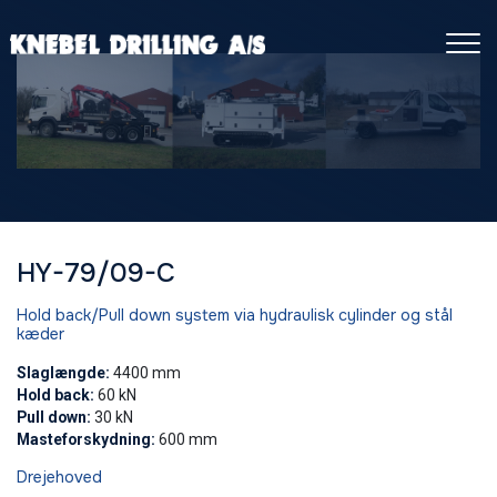
Gå
til
hovedindhold
HY-79/09-C
Hold back/Pull down system via hydraulisk cylinder og stål
kæder
Slaglængde:
4400 mm
Hold back:
60 kN
​Pull down:
30 kN
Masteforskydning:
600 mm
Drejehoved