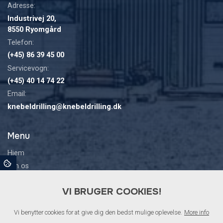
Adresse:
Industrivej 20,
8550 Ryomgård
Telefon:
(+45) 86 39 45 00
Servicevogn:
(+45) 40 14 74 22
Email:
knebeldrilling@knebeldrilling.dk
Menu
Hjem
Om os
Maskiner
VI BRUGER COOKIES!
Udstyr
Maskiner til salg
Vi benytter cookies for at give dig den bedst mulige oplevelse.
More info
Galleri