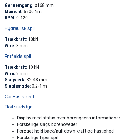
Genn​emgang:
ø168 mm
Moment:
5500 Nm
RPM:
0-120
​Hydraulisk spil
Trækkraft:
10kN
Wire:
8 mm
Fritfalds spil
​Trækkraft:
10 kN
Wire:
8 mm
Slagværk:
32-48 mm
Slaglængde:
0,2-1 m
CanBus styret
Ekstraudstyr​​
​Display med status over boreriggens informationer
​Forskellige slags borehoveder
​Forøget hold back/pull down kraft og hastighed
​Forskellige typer spil