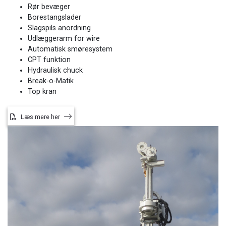
​Rør bevæger
​Borestangslader
​Slagspils anordning
​Udlæggerarm for wire
​Automatisk smøresystem
​CPT funktion
​Hydraulisk chuck
​Break-o-Matik
Top kran​
Læs mere her